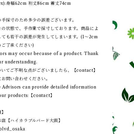
isex):身幅62cm 裄丈86cm 着丈74cm
の手採寸のため多少の誤差ございます。
きの状態で、手作業で採寸しております。商品によ
ても若干の誤差が発生してしまいます。(1～2cm
めご了承ください)
rs may occur because of a product. Thank
ur understanding.
いてご不明な点がございましたら、【contact】
にお問い合わせください。
 Advisors can provide detailed information
 our products:【contact】
舗】
本店【ハイカラブルバード大阪】⠀
blvd_osaka⠀