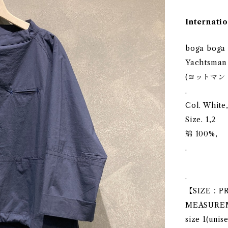
Internatio
boga boga 
Yachtsma
(ヨットマン
.
Col. White
Size. 1,2
綿 100%,
.
.
【SIZE：P
MEASUREM
size 1(un