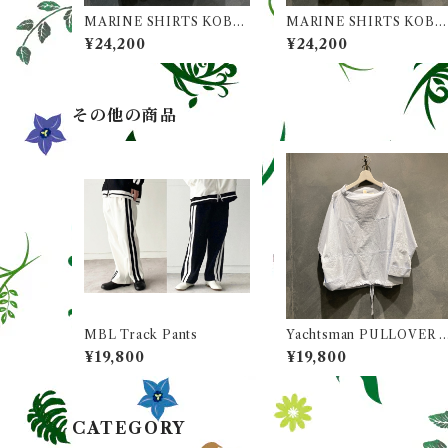
MARINE SHIRTS KOBE
MARINE SHIRTS KOBE
(マリンシャツ KOBE) / Co
(マリンシャツ KOBE) / Co
¥24,200
¥24,200
l. White(ホワイト)
l. Sax(サックス)
その他の商品
MBL Track Pants
Yachtsman PULLOVER S
HIRTS (ヨットマン プルオ
¥19,800
¥19,800
ーバー シャツ) / Col. Sax
(サックス)
CATEGORY