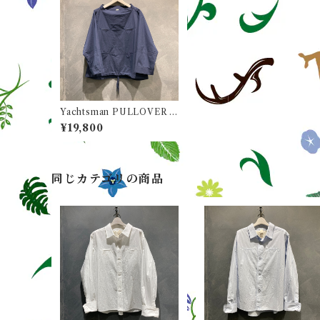
Yachtsman PULLOVER S
HIRTS (ヨットマン プルオ
¥19,800
ーバー シャツ) / Col. Navy
(ネイビー)
同じカテゴリの商品