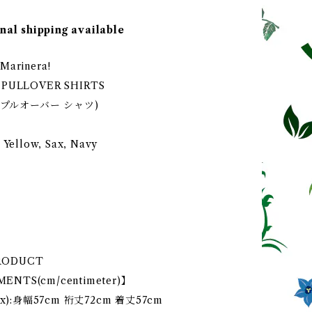
nal shipping available
Marinera!
n PULLOVER SHIRTS
 プルオーバー シャツ)
, Yellow, Sax, Navy
RODUCT
ENTS(cm/centimeter)】
isex):身幅57cm 裄丈72cm 着丈57cm