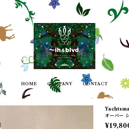
HOME
CAMPANY
CONTACT
Yachtsm
オーバー シャ
¥19,80