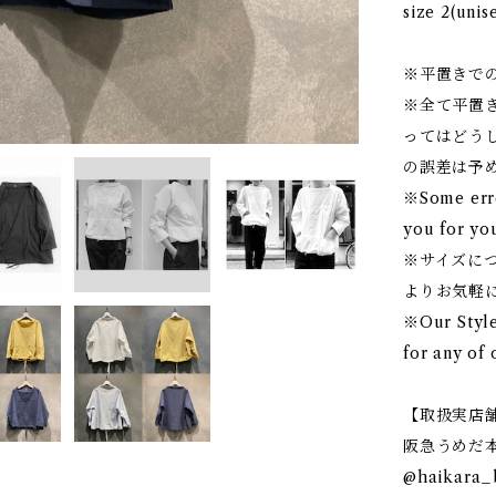
size 2(un
※平置きで
※全て平置
ってはどうし
の誤差は予
※Some erro
you for yo
※サイズにつ
よりお気軽
※Our Style
for any of
【取扱実店
阪急うめだ
@haikara_