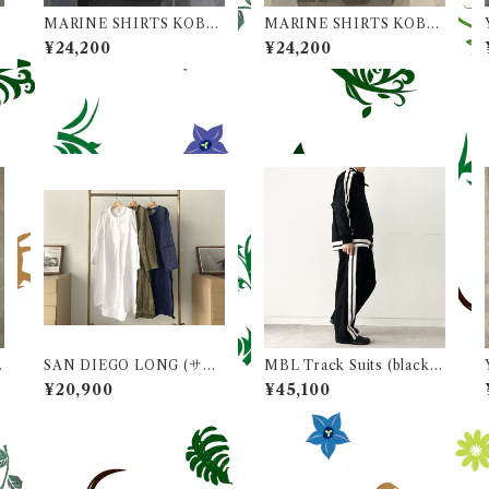
MARINE SHIRTS KOBE
MARINE SHIRTS KOBE
(マリンシャツ KOBE) / Co
(マリンシャツ KOBE) / Co
¥24,200
¥24,200
l. Yellow(イエロー)
l. Navy(ネイビー)
SAN DIEGO LONG (サン
MBL Track Suits (black J
ディエゴ ロング) リネン10
acket & black Pants)
¥20,900
¥45,100
0％ boga boga Loopline