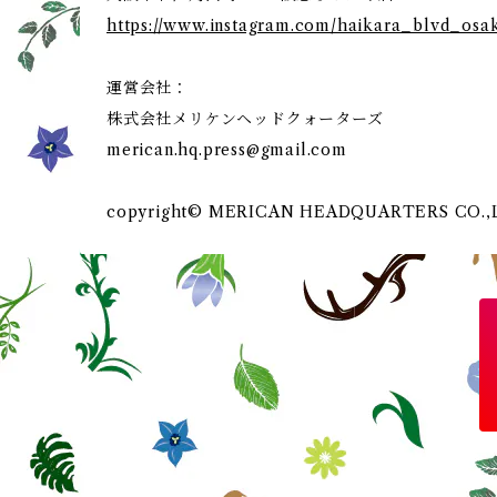
https://www.instagram.com/haikara_blvd_osa
運営会社：
株式会社メリケンヘッドクォーターズ
merican.hq.press@gmail.com
copyright© MERICAN HEADQUARTERS CO.,LTD.