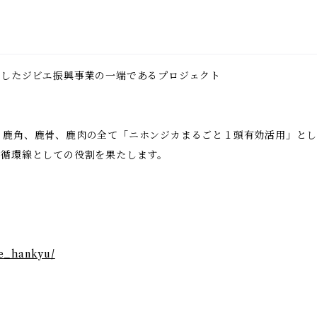
ましたジビエ振興事業の一端であるプロジェクト
、鹿角、鹿骨、鹿肉の全て「ニホンジカまるごと１頭有効活用」とし
循環線としての役割を果たします。⠀
be_hankyu/