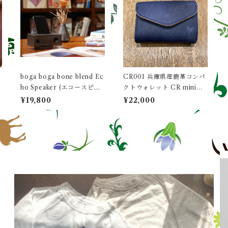
boga boga bone blend Ec
CR001 兵庫県産鹿革コンパ
ho Speaker (エコースピー
クトウォレット CR minima
カー)（紙化粧箱入り）
l wallet boga boga Loopli
¥19,800
¥22,000
ne (NAVY / ネイビー）