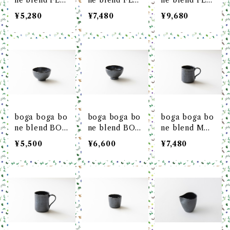
ne blend FLA
ne blend FLA
ne blend FLA
T PLATE 5寸
T PLATE 7寸
T PLATE 8寸
¥5,280
¥7,480
¥9,680
皿（総柄）
皿（ライン柄）
皿（スクエア
柄）
boga boga bo
boga boga bo
boga boga bo
ne blend BO
ne blend BO
ne blend MU
WL REGULA
WL LARGE 茶
G REGULAR
¥5,500
¥6,600
¥7,480
R 茶碗（レギュ
碗（ラージ）
マグカップ（レ
ラー）
ギュラー）