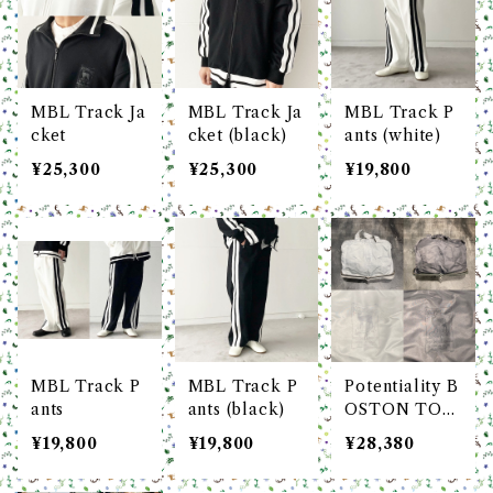
MBL Track Ja
MBL Track Ja
MBL Track P
cket
cket (black)
ants (white)
¥25,300
¥25,300
¥19,800
MBL Track P
MBL Track P
Potentiality B
ants
ants (black)
OSTON TOT
E Deerskin Re
¥19,800
¥19,800
¥28,380
cycle Nylon /
S