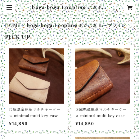
boga boga Loopline ボガボガ
ループライン | ハイカラブルバード
ボガボガ オンライン
HOME
boga boga Loopline ボガボガ ループライン
PICK UP
兵庫県産鹿革マルチキーケー
兵庫県産鹿革マルチキーケー
ス minimal multi key case b
ス minimal multi key case b
oga boga Loopline (NATU
oga boga Loopline
¥14,850
¥14,850
RAL / ナチュラル）