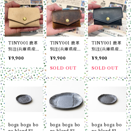
ー）
/ ダークブラウ
ク）
ン）
TINY001 鹿革
TINY001 鹿革
TINY001 鹿革
別注(兵庫県産
別注(兵庫県産
別注(兵庫県産
鹿革) コンパク
鹿革) コンパク
鹿革) コンパク
¥9,900
¥9,900
¥9,900
トウォレット
トウォレット
トウォレット
小さい財布 min
小さい財布 min
小さい財布 min
SOLD OUT
SOLD OUT
imal wallet c
imal wallet c
imal wallet c
om-ono × bog
om-ono × bog
om-ono × bog
a boga Loopli
a boga Loopli
a boga Loopli
ne (NATURAL
ne (CAMEL /
ne (BLACK /
/ ナチュラル）
キャメル)
ブラック）
boga boga bo
boga boga bo
boga boga bo