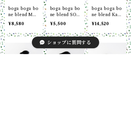
boga boga bo
boga boga bo
boga boga bo
ne blend MU
ne blend SOB
ne blend Kata
G LARGE マ
A CUPS (そば
_kuchi 丸反
¥8,580
¥5,500
¥14,520
グカップ（ラー
猪口)
型片口（桐箱入
ジ）
り）
ショップに質問する
boga boga bo
boga boga bo
boga boga bo
キーワードから探す
ne blend Kata
ne blend Kata
ne blend Gui
_kuchi 円柱
_kuchi 細口
_nomi 平形
¥14,520
¥14,520
¥11,880
型片口（桐箱入
丸反型片口（桐
ぐい吞み（桐箱
り）
箱入り）
入り）
カテゴリから探す