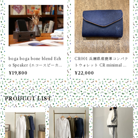
boga boga bone blend Ech
CR001 兵庫県産鹿革コンパク
o Speaker (エコースピーカ
トウォレット CR minimal wa
ー)（紙化粧箱入り）
llet boga boga Loopline (N
¥19,800
¥22,000
AVY / ネイビー）
PRODUCT LIST