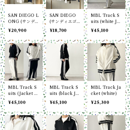
SAN DIEGO L
SAN DIEGO
MBL Track S
ONG (サンデ
(サンディエゴ)
uits (white Ja
ィエゴ ロング)
リネン100％ b
cket & white
¥20,900
¥18,700
¥45,100
リネン100％ b
oga boga Loo
Pants)
oga boga Loo
pline
pline
MBL Track S
MBL Track S
MBL Track Ja
uits (Jacket &
uits (black Ja
cket (white)
Pants)
cket & black
¥45,100
¥45,100
¥25,300
Pants)