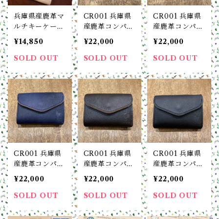
兵庫県産鹿革マ
CR001 兵庫県
CR001 兵庫県
ルチキーケース
産鹿革コンパク
産鹿革コンパク
minimal multi
トウォレット C
トウォレット C
¥14,850
¥22,000
¥22,000
key case boga
R minimal wa
R minimal wa
boga Looplin
llet boga bog
llet boga bog
SOLD OUT
SOLD OUT
SOLD OUT
e (NATURAL /
a Loopline (N
a Loopline (B
ナチュラル）
ATURAL / ナ
ROWN / ブラ
チュラル）
ウン）
CR001 兵庫県
CR001 兵庫県
CR001 兵庫県
産鹿革コンパク
産鹿革コンパク
産鹿革コンパク
トウォレット C
トウォレット C
トウォレット C
¥22,000
¥22,000
¥22,000
R minimal wa
R minimal wa
R minimal wa
llet boga bog
llet boga bog
llet boga bog
SOLD OUT
SOLD OUT
SOLD OUT
a Loopline (N
a Loopline (D
a Loopline (B
AVY / ネイビ
ARK BROWN
LACK / ブラッ