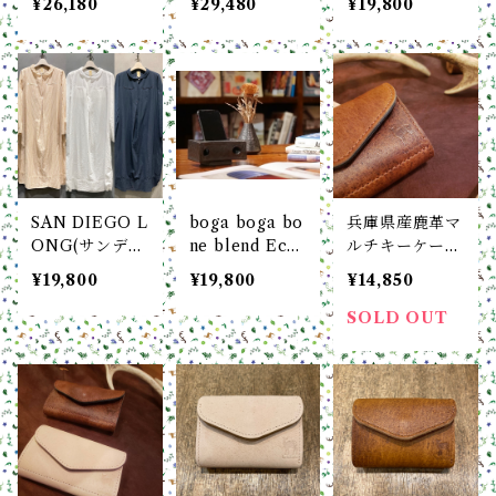
¥26,180
¥29,480
¥19,800
ycle Nylon /
ycle Nylon /
麻コードレーン
S
M
ホワイト boga
boga Looplin
e
SAN DIEGO L
boga boga bo
兵庫県産鹿革マ
ONG(サンディ
ne blend Ech
ルチキーケース
エゴ ロング) 綿
o Speaker (エ
minimal multi
¥19,800
¥19,800
¥14,850
麻コードレーン
コースピーカ
key case boga
boga boga Lo
ー)（紙化粧箱
boga Looplin
SOLD OUT
opline
入り）
e