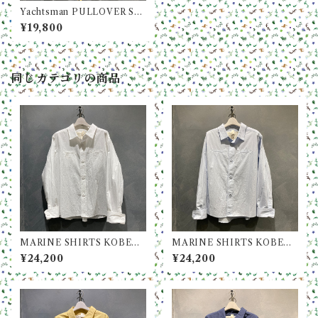
Yachtsman PULLOVER SH
IRTS (ヨットマン プルオーバ
¥19,800
ー シャツ) / Col. Yellow(イエ
ロー)
同じカテゴリの商品
MARINE SHIRTS KOBE
MARINE SHIRTS KOBE
(マリンシャツ KOBE) / Col.
(マリンシャツ KOBE) / Col.
¥24,200
¥24,200
White(ホワイト)
Sax(サックス)