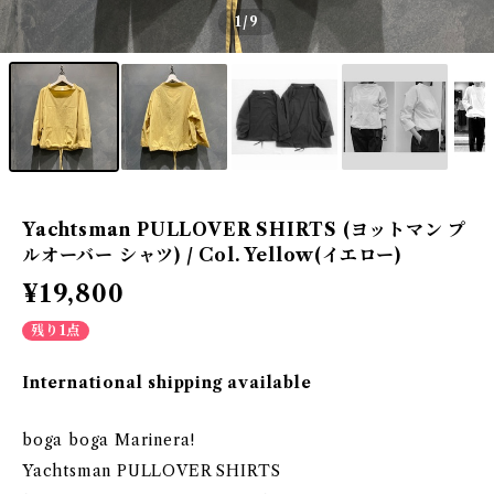
1
/9
Yachtsman PULLOVER SHIRTS (ヨットマン プ
ルオーバー シャツ) / Col. Yellow(イエロー)
¥19,800
残り1点
International shipping available
boga boga Marinera!
Yachtsman PULLOVER SHIRTS