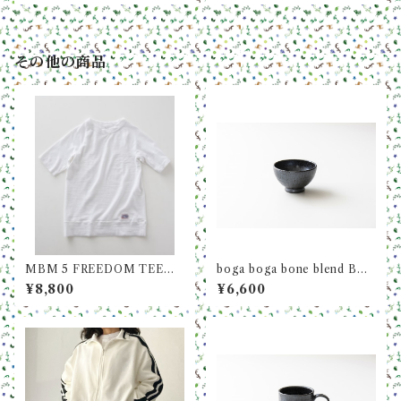
ビー)
ス)
その他の商品
MBM 5 FREEDOM TEE 5
boga boga bone blend BO
分袖 ホワイト 吊り編み天
WL LARGE 茶碗（ラージ）
¥8,800
¥6,600
竺 カットソー