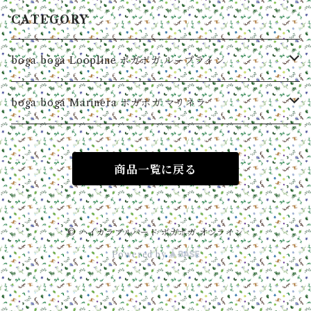
CATEGORY
boga boga Loopline ボガボガ ループライン
Basic shirts
boga boga Marinera ボガボガ マリネラ
women
Goods
Sweatshirts
商品一覧に戻る
men
women
women
women
Tees
men
men
women
men
Other
© ハイカラブルバード ボガボガ オンライン
Powered by
men
food
women