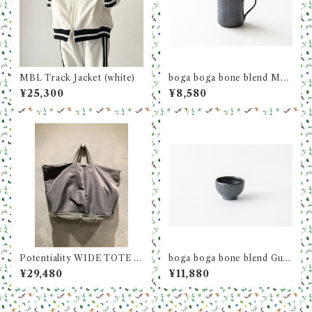
MBL Track Jacket (white)
boga boga bone blend MU
G LARGE マグカップ（ラー
¥25,300
¥8,580
ジ）
Potentiality WIDE TOTE D
boga boga bone blend Gui_
eerskin Recycle Nylon / M
nomi 碗形ぐい吞み（桐箱入
¥29,480
¥11,880
り）