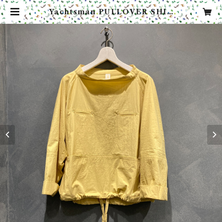
Yachtsman PULLOVER SHIR
TS (ヨットマン プルオーバー シャ
ツ) / Col. Yellow(イエロー) | ハ
イカラブルバード ボガボガ オンラ
イン